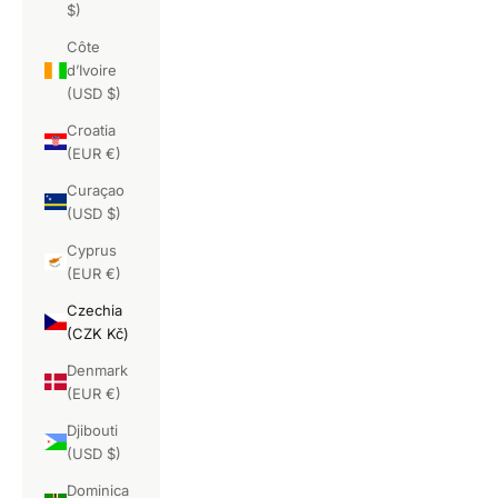
$)
Côte
d’Ivoire
(USD $)
Croatia
(EUR €)
Curaçao
(USD $)
Cyprus
(EUR €)
Czechia
(CZK Kč)
Denmark
(EUR €)
Djibouti
(USD $)
Dominica