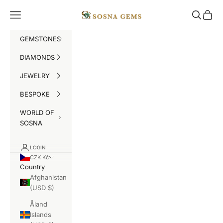
Skip to content
SOSNA Gems
Navigation menu
Search
Cart
GEMSTONES
DIAMONDS
JEWELRY
BESPOKE
WORLD OF
SOSNA
LOGIN
CZK Kč
Country
Afghanistan
(USD $)
Åland
Islands