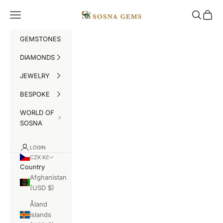
Skip to content
SOSNA Gems
Navigation menu
Search
Cart
GEMSTONES
DIAMONDS
JEWELRY
BESPOKE
WORLD OF
SOSNA
LOGIN
CZK Kč
Country
Afghanistan
(USD $)
Åland
Islands