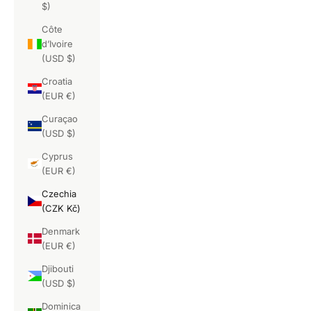
$)
Côte
d’Ivoire
(USD $)
Croatia
(EUR €)
Curaçao
(USD $)
Cyprus
(EUR €)
Czechia
(CZK Kč)
Denmark
(EUR €)
Djibouti
(USD $)
Dominica